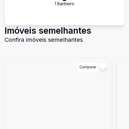
1
Banheiro
Imóveis semelhantes
Confira imóveis semelhantes
Cód:
GNX765
Comparar
Có