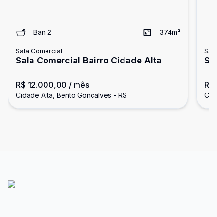
Ban
2
374
m²
Sala Comercial
Sal
Sala Comercial Bairro Cidade Alta
Sa
R$ 12.000,00
/ mês
R$ 
Cidade Alta, Bento Gonçalves - RS
Cid