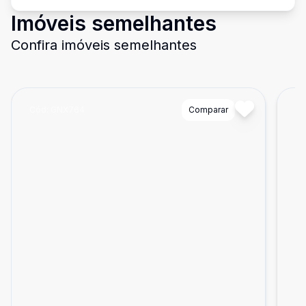
Imóveis semelhantes
Confira imóveis semelhantes
Cód:
GNX764
Comparar
Có