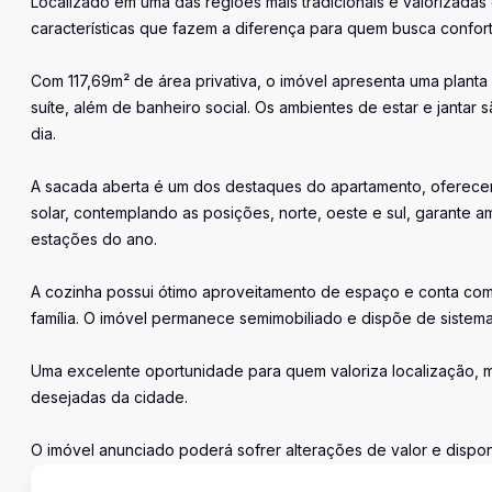
Localizado em uma das regiões mais tradicionais e valorizadas
características que fazem a diferença para quem busca confort
Com 117,69m² de área privativa, o imóvel apresenta uma planta
suíte, além de banheiro social. Os ambientes de estar e jantar
dia.
A sacada aberta é um dos destaques do apartamento, oferece
solar, contemplando as posições, norte, oeste e sul, garante a
estações do ano.
A cozinha possui ótimo aproveitamento de espaço e conta com
família. O imóvel permanece semimobiliado e dispõe de sistema
Uma excelente oportunidade para quem valoriza localização, m
desejadas da cidade.
O imóvel anunciado poderá sofrer alterações de valor e dispon