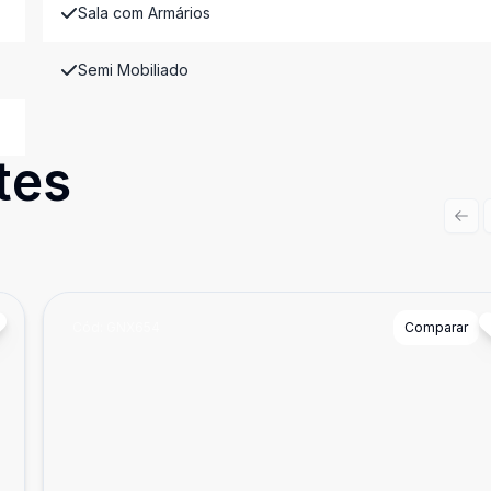
Sala com Armários
Semi Mobiliado
tes
Prev
Cód:
GNX654
Comparar