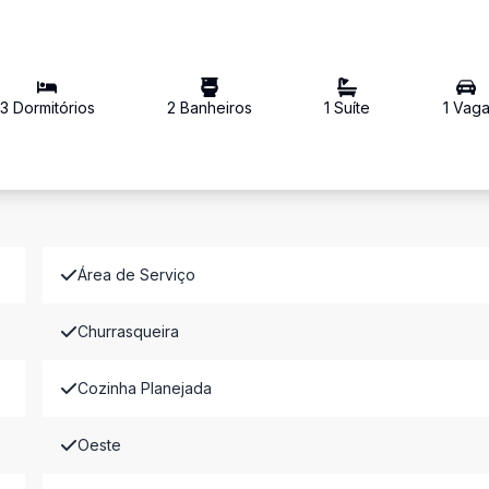
3
Dormitório
s
2
Banheiro
s
1
Suíte
1
Vag
Área de Serviço
Churrasqueira
Cozinha Planejada
Oeste