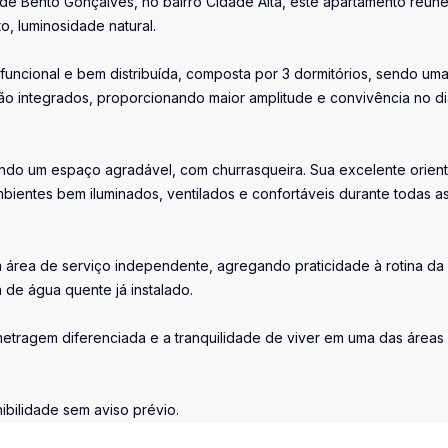
 de Bento Gonçalves, no bairro Cidade Alta, este apartamento reún
o, luminosidade natural.
 funcional e bem distribuída, composta por 3 dormitórios, sendo um
 são integrados, proporcionando maior amplitude e convivência no di
ndo um espaço agradável, com churrasqueira. Sua excelente orien
mbientes bem iluminados, ventilados e confortáveis durante todas a
 área de serviço independente, agregando praticidade à rotina da
 de água quente já instalado.
etragem diferenciada e a tranquilidade de viver em uma das áreas
ibilidade sem aviso prévio.