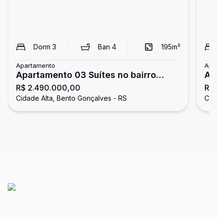
Dorm
3
Ban
4
195
m²
Apartamento
Apa
Apartamento 03 Suítes no bairro
Ap
R$ 2.490.000,00
R$
Cidade Alta
Cidade Alta, Bento Gonçalves - RS
Cid