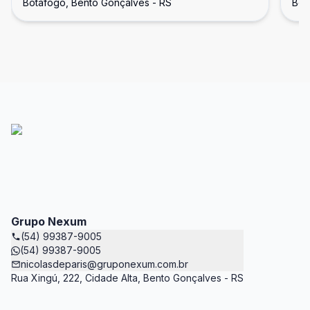
Botafogo, Bento Gonçalves - RS
Bot
Grupo Nexum
(54) 99387-9005
(54) 99387-9005
nicolasdeparis@gruponexum.com.br
Rua Xingú, 222, Cidade Alta, Bento Gonçalves - RS