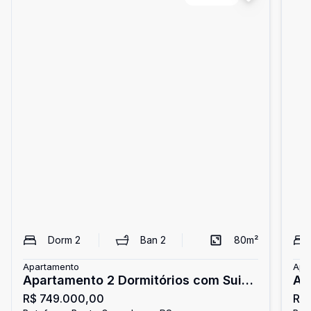
Dorm
2
Ban
2
80
m²
Apartamento
Apa
Apartamento 2 Dormitórios com Suite
Ap
R$ 749.000,00
R$
no Botafogo
Bo