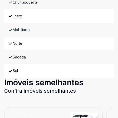
Churrasqueira
Leste
Mobiliado
Norte
Sacada
Sul
Imóveis semelhantes
Confira imóveis semelhantes
Cód:
GNX805
Comparar
Có