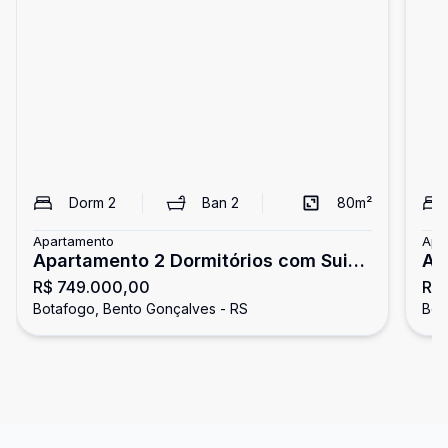
Dorm
2
Ban
2
80
m²
Apartamento
Apa
Apartamento 2 Dormitórios com Suite
Ap
R$ 749.000,00
R$
no Botafogo
Bo
Botafogo, Bento Gonçalves - RS
Bot