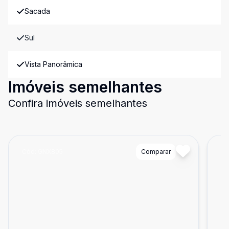
Sacada
Sul
Vista Panorâmica
Imóveis semelhantes
Confira imóveis semelhantes
Cód:
GNX805
Comparar
Có