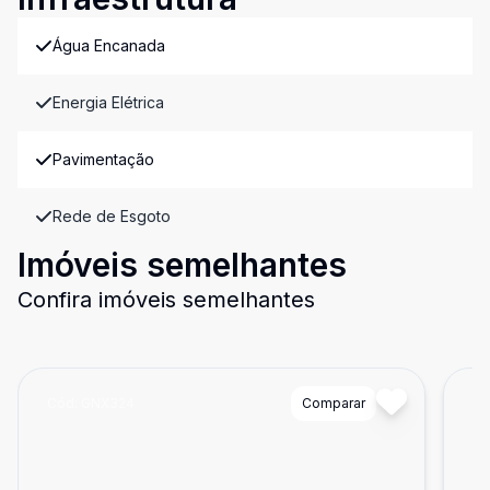
Água Encanada
Energia Elétrica
Pavimentação
Rede de Esgoto
Imóveis semelhantes
Confira imóveis semelhantes
Cód:
GNX324
Comparar
Có