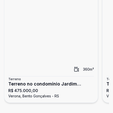
360
m²
Terreno
Ter
Terreno no condomínio Jardim
Te
R$ 475.000,00
R$
Acapulco
Ac
Verona, Bento Gonçalves - RS
Ver