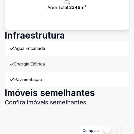
Área Total
2346
m²
Infraestrutura
Água Encanada
Energia Elétrica
Pavimentação
Imóveis semelhantes
Confira imóveis semelhantes
Cód:
GNX854
Comparar
Có