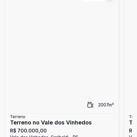
2007
m²
Terreno
Ter
Terreno no Vale dos Vinhedos
Te
R$ 700.000,00
R$
Vi