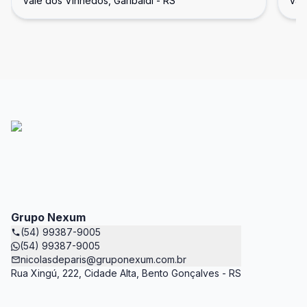
Vale dos Vinhedos, Garibaldi - RS
Val
Grupo Nexum
(54) 99387-9005
(54) 99387-9005
nicolasdeparis@gruponexum.com.br
Rua Xingú, 222, Cidade Alta, Bento Gonçalves - RS