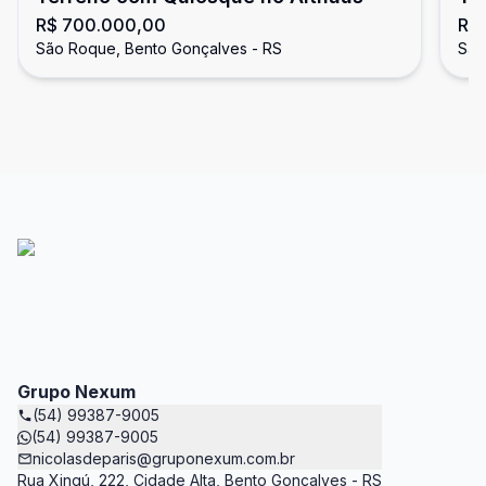
R$ 700.000,00
R$ 
São Roque, Bento Gonçalves - RS
São
Grupo Nexum
(54) 99387-9005
(54) 99387-9005
nicolasdeparis@gruponexum.com.br
Rua Xingú, 222, Cidade Alta, Bento Gonçalves - RS