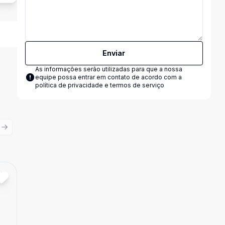
Enviar
As informações serão utilizadas para que a nossa
equipe possa entrar em contato de acordo com a
política de privacidade e termos de serviço
ious slide
Next slide
Cód:
GNX789
Comparar