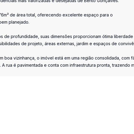
idenciais mais valorizadas e desejadas de Bento Gonçalves.
,76m² de área total, oferecendo excelente espaço para o
bem planejado.
os de profundidade, suas dimensões proporcionam ótima liberdade
ibilidades de projeto, áreas externas, jardim e espaços de convivê
com boa vizinhança, o imóvel está em uma região consolidada, com fá
A rua é pavimentada e conta com infraestrutura pronta, trazendo m