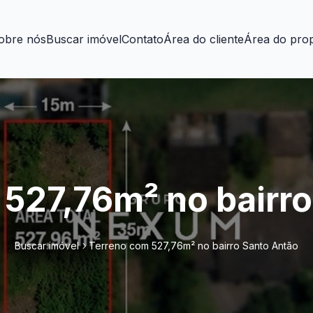
obre nós
Buscar imóvel
Contato
Área do cliente
Área do prop
527,76m² no bairr
Buscar imóvel
Terreno com 527,76m² no bairro Santo Antão