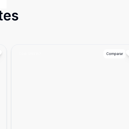
tes
Cód:
GNX157
Comparar