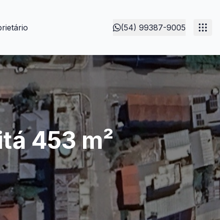
rietário
(54) 99387-9005
itá 453 m²