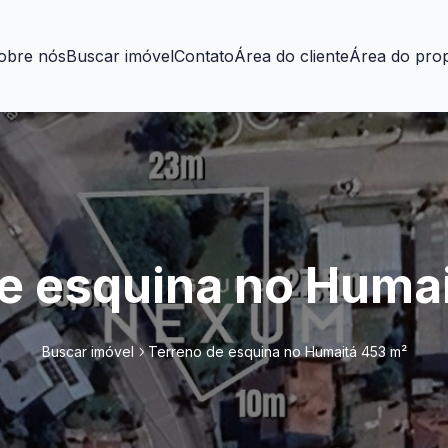
obre nós
Buscar imóvel
Contato
Área do cliente
Área do prop
e esquina no Huma
Buscar imóvel
Terreno de esquina no Humaitá 453 m²