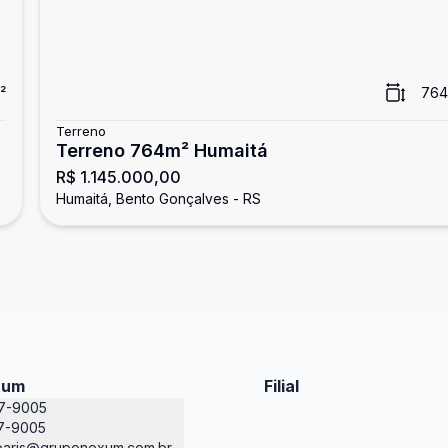
²
764
Terreno
Terreno 764m² Humaitá
R$ 1.145.000,00
Humaitá, Bento Gonçalves - RS
xum
Filial
87-9005
7-9005
paris@gruponexum.com.br