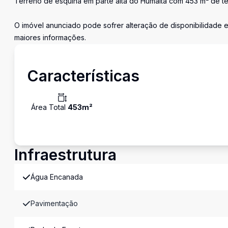
Terreno de esquina em parte alta do Humaitá com 453 m² de te
O imóvel anunciado pode sofrer alteração de disponibilidade e
maiores informações.
Características
Área Total
453
m²
Infraestrutura
Água Encanada
Pavimentação