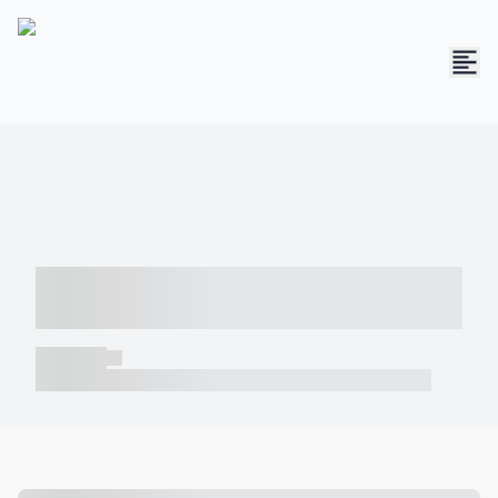
----- ----- -- ------ ---- ---- -- ----- -----
----- --- ------
----- -----
----- ----- -- ------ ---- ---- -- ----- ----- ----- --- ------