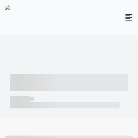
----- ----- -- ------ ---- ---- -- ----- -----
----- --- ------
----- -----
----- ----- -- ------ ---- ---- -- ----- ----- ----- --- ------