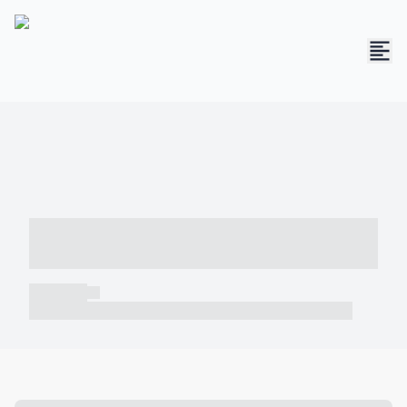
----- ----- -- ------ ---- ---- -- ----- -----
----- --- ------
----- -----
----- ----- -- ------ ---- ---- -- ----- ----- ----- --- ------