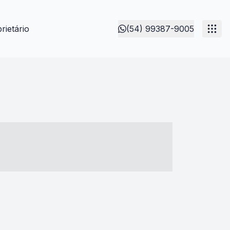
rietário
(54) 99387-9005
- ----- ----- --