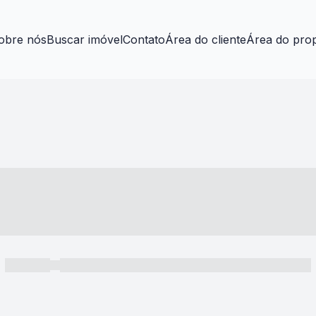
obre nós
Buscar imóvel
Contato
Área do cliente
Área do prop
----- ---- ---- -- ----
----- -----
----- ----- -- ------ ---- ---- -- ----- ----- ----- --- ------