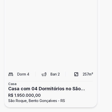
Dorm
4
Ban
2
257
m²
Casa
Casa com 04 Dormitórios no São
R$ 1.950.000,00
Roque
São Roque, Bento Gonçalves - RS