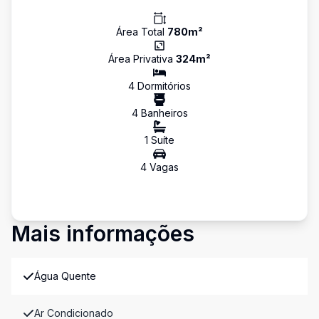
Área Total
780
m²
Área Privativa
324
m²
4
Dormitório
s
4
Banheiro
s
1
Suíte
4
Vaga
s
Mais informações
Água Quente
Ar Condicionado