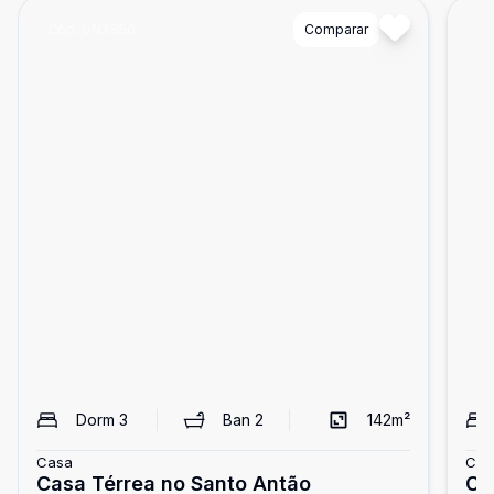
Cód:
GNX850
Comparar
Có
Dorm
3
Ban
2
142
m²
Casa
Cas
Casa Térrea no Santo Antão
Ca