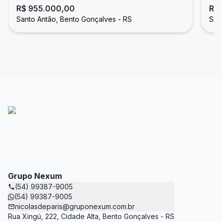
R$ 955.000,00
R$
Santo Antão, Bento Gonçalves - RS
San
Grupo Nexum
(54) 99387-9005
(54) 99387-9005
nicolasdeparis@gruponexum.com.br
Rua Xingú, 222, Cidade Alta, Bento Gonçalves - RS