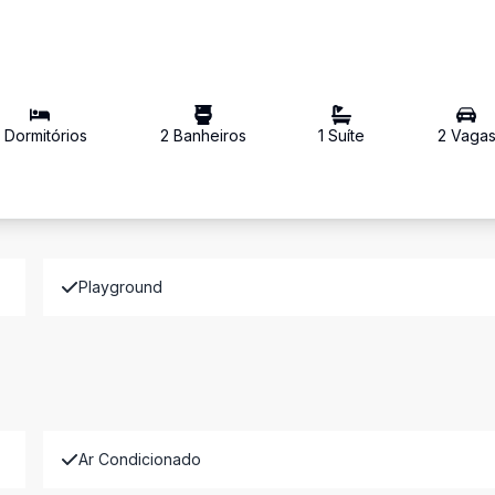
2
Dormitório
s
2
Banheiro
s
1
Suíte
2
Vaga
Playground
Ar Condicionado