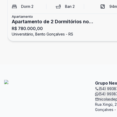
Dorm
2
Ban
2
94
m
Apartamento
Apartamento de 2 Dormitórios no
R$ 780.000,00
Universitário
Universitário, Bento Gonçalves - RS
Grupo Ne
(54) 993
(54) 9938
nicolasde
Rua Xingú, 2
Gonçalves -