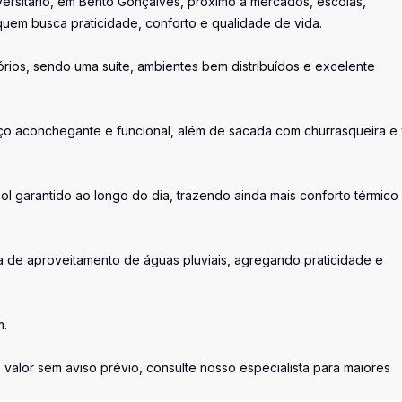
versitário, em Bento Gonçalves, próximo a mercados, escolas,
 quem busca praticidade, conforto e qualidade de vida.
órios, sendo uma suíte, ambientes bem distribuídos e excelente
paço aconchegante e funcional, além de sacada com churrasqueira e 
ol garantido ao longo do dia, trazendo ainda mais conforto térmico
 de aproveitamento de águas pluviais, agregando praticidade e
m.
 valor sem aviso prévio, consulte nosso especialista para maiores