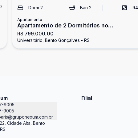
²
Dorm
2
Ban
2
94
Apartamento
Apartamento de 2 Dormitórios no
R$ 799.000,00
Universitário
Universitário, Bento Gonçalves - RS
xum
Filial
87-9005
7-9005
paris@gruponexum.com.br
22, Cidade Alta, Bento
 RS