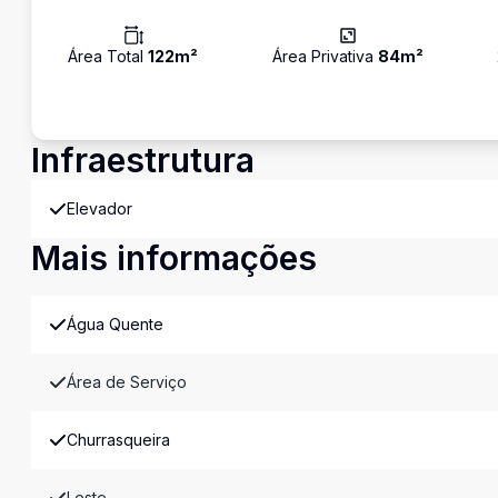
Área Total
122
m²
Área Privativa
84
m²
Infraestrutura
Elevador
Mais informações
Água Quente
Área de Serviço
Churrasqueira
Leste