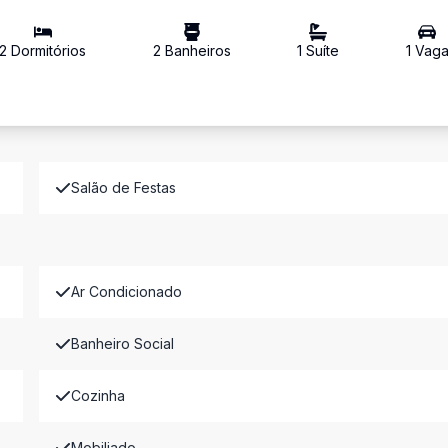
2
Dormitório
s
2
Banheiro
s
1
Suíte
1
Vag
Salão de Festas
Ar Condicionado
Banheiro Social
Cozinha
Mobiliado