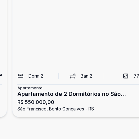
²
Dorm
2
Ban
2
77
Apartamento
Apartamento de 2 Dormitórios no São
R$ 550.000,00
Francisco
São Francisco, Bento Gonçalves - RS