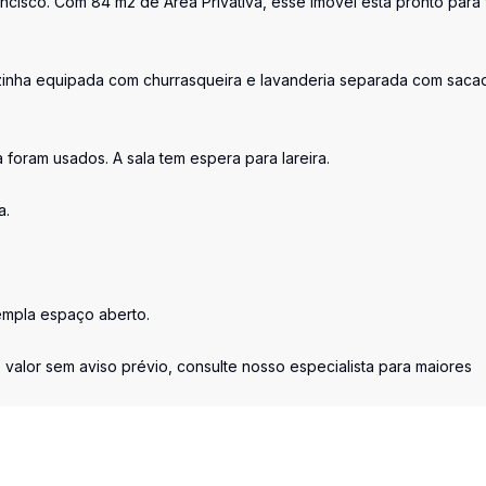
ancisco. Com 84 m2 de Área Privativa, esse imóvel está pronto para
cozinha equipada com churrasqueira e lavanderia separada com saca
oram usados. A sala tem espera para lareira.
a.
empla espaço aberto.
 valor sem aviso prévio, consulte nosso especialista para maiores