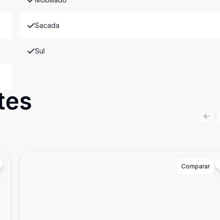
Sacada
Sul
tes
Prev
Cód:
GNX787
Comparar