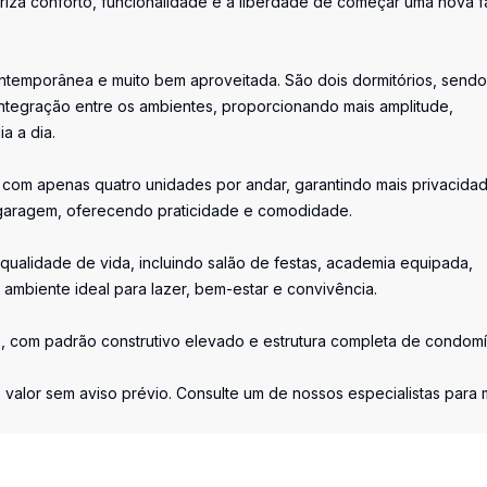
za conforto, funcionalidade e a liberdade de começar uma nova f
ontemporânea e muito bem aproveitada. São dois dormitórios, send
m integração entre os ambientes, proporcionando mais amplitude,
a a dia.
o, com apenas quatro unidades por andar, garantindo mais privacida
 garagem, oferecendo praticidade e comodidade.
qualidade de vida, incluindo salão de festas, academia equipada,
m ambiente ideal para lazer, bem-estar e convivência.
 com padrão construtivo elevado e estrutura completa de condomí
 valor sem aviso prévio. Consulte um de nossos especialistas para 