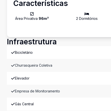
Características
Área Privativa
96
m²
2
Dormitório
s
Infraestrutura
Bicicletário
Churrasqueira Coletiva
Elevador
Empresa de Monitoramento
Gás Central