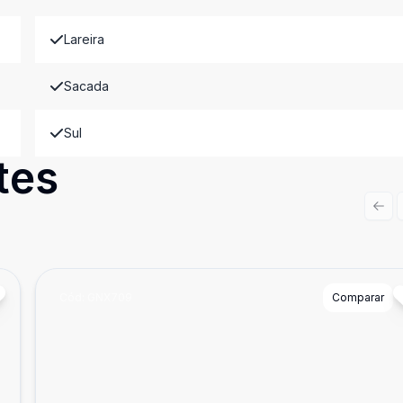
Lareira
Sacada
Sul
tes
Prev
Cód:
GNX709
Comparar