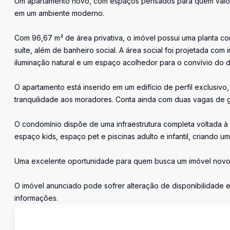
Um apartamento novo, com espaços pensados para quem valori
em um ambiente moderno.
Com 96,67 m² de área privativa, o imóvel possui uma planta c
suíte, além de banheiro social. A área social foi projetada co
iluminação natural e um espaço acolhedor para o convívio do di
O apartamento está inserido em um edifício de perfil exclusiv
tranquilidade aos moradores. Conta ainda com duas vagas de
O condomínio dispõe de uma infraestrutura completa voltada à 
espaço kids, espaço pet e piscinas adulto e infantil, criando u
Uma excelente oportunidade para quem busca um imóvel novo,
O imóvel anunciado pode sofrer alteração de disponibilidade e
informações.