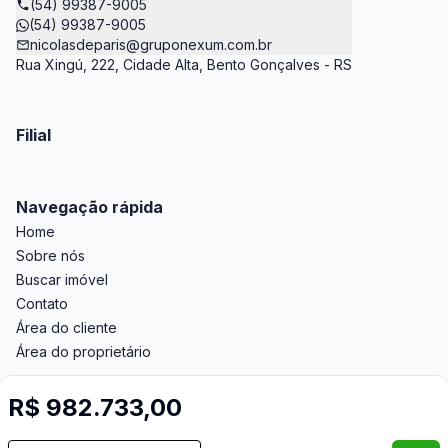
(54) 99387-9005
(54) 99387-9005
nicolasdeparis@gruponexum.com.br
Rua Xingú, 222, Cidade Alta, Bento Gonçalves - RS
Filial
Navegação rápida
Home
Sobre nós
Buscar imóvel
Contato
Área do cliente
Área do proprietário
R$ 982.733,00
Imobiliária Certificada:
Selo de Tecnologia Loft