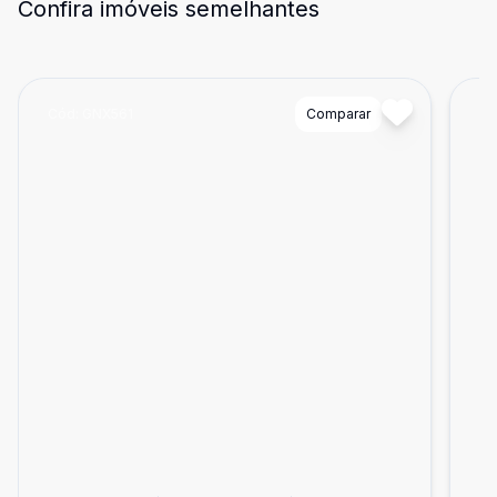
Confira imóveis semelhantes
Cód:
GNX561
Comparar
Có