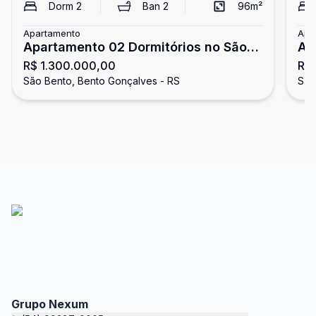
Dorm
2
Ban
2
96
m²
Apartamento
Apa
Apartamento 02 Dormitórios no São
Ap
R$ 1.300.000,00
R$
Bento
Be
São Bento, Bento Gonçalves - RS
São
Grupo Nexum