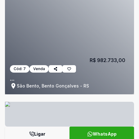
R$ 982.733,00
Cód:
7
Venda
...
São Bento, Bento Gonçalves - RS
Ligar
WhatsApp