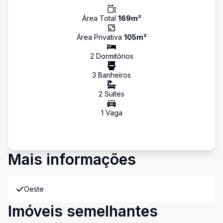
Área Total
169
m²
Área Privativa
105
m²
2
Dormitório
s
3
Banheiro
s
2
Suíte
s
1
Vaga
Mais informações
Oeste
Imóveis semelhantes