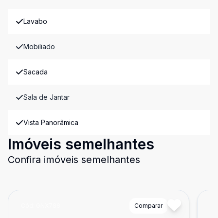
Lavabo
Mobiliado
Sacada
Sala de Jantar
Vista Panorâmica
Imóveis semelhantes
Confira imóveis semelhantes
Cód:
GNX788
Comparar
Có