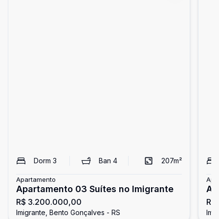
Dorm
3
Ban
4
207
m²
Apartamento
Apa
Apartamento 03 Suítes no Imigrante
Ap
R$ 3.200.000,00
R$
Imigrante, Bento Gonçalves - RS
Imi