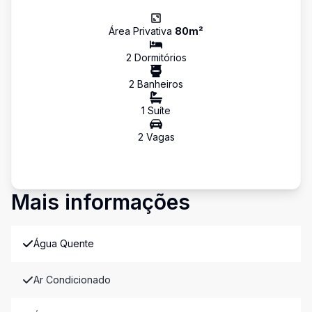
Área Privativa
80
m²
2
Dormitório
s
2
Banheiro
s
1
Suíte
2
Vaga
s
Mais informações
Água Quente
Ar Condicionado