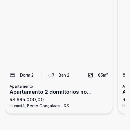
Dorm
2
Ban
2
85
m²
Apartamento
Apa
Apartamento 2 dormitórios no
Ap
R$ 695.000,00
R$ 
Humaitá
Hu
Humaitá, Bento Gonçalves - RS
Hum