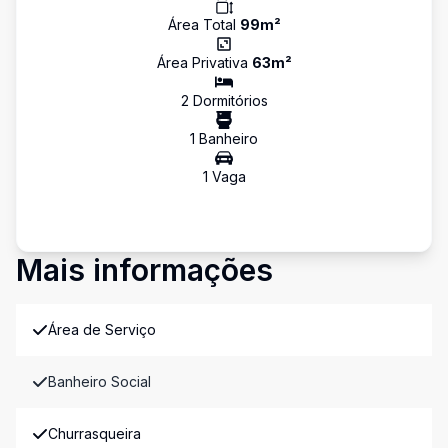
Área Total
99
m²
Área Privativa
63
m²
2
Dormitório
s
1
Banheiro
1
Vaga
Mais informações
Área de Serviço
Banheiro Social
Churrasqueira