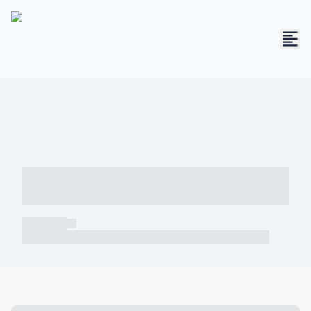
----- ----- -- ------ ---- ---- -- ----- -----
----- --- ------
----- -----
----- ----- -- ------ ---- ---- -- ----- ----- ----- --- ------