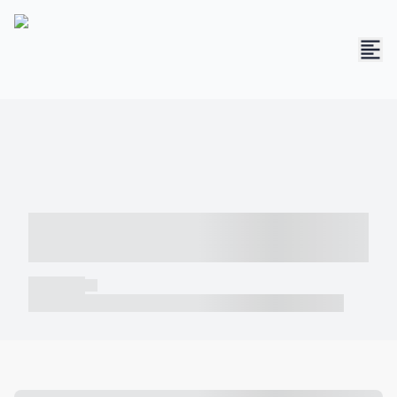
----- ----- -- ------ ---- ---- -- ----- -----
----- --- ------
----- -----
----- ----- -- ------ ---- ---- -- ----- ----- ----- --- ------