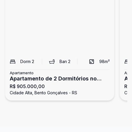
Dorm
2
Ban
2
98
m²
Apartamento
Apa
Apartamento de 2 Dormitórios no
Ap
R$ 905.000,00
R$
Cidade Alta
Ci
Cidade Alta, Bento Gonçalves - RS
Cid