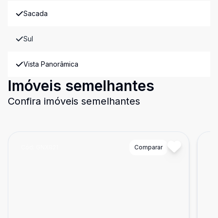
Sacada
Sul
Vista Panorâmica
Imóveis semelhantes
Confira imóveis semelhantes
Cód:
GNX821
Comparar
Có