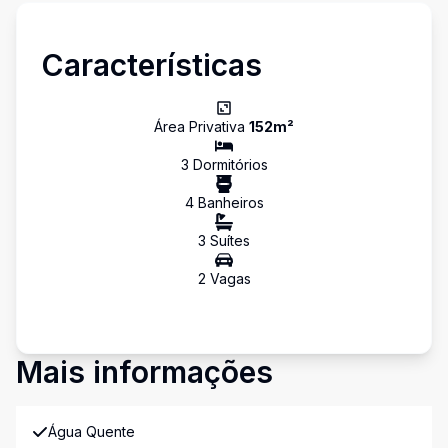
Características
Área Privativa
152
m²
3
Dormitório
s
4
Banheiro
s
3
Suíte
s
2
Vaga
s
Mais informações
Água Quente