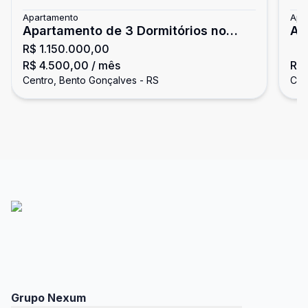
Apartamento
Apa
Apartamento de 3 Dormitórios no
Ap
R$ 1.150.000,00
Centro
Ma
R$ 4.500,00
/ mês
R$
Centro, Bento Gonçalves - RS
Cen
Grupo Nexum