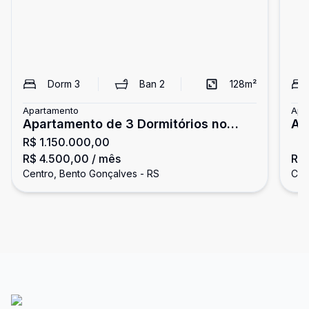
Dorm
3
Ban
2
128
m²
Apartamento
Apa
Apartamento de 3 Dormitórios no
Ap
R$ 1.150.000,00
Centro
Ce
R$ 4.500,00
/ mês
R$ 
Centro, Bento Gonçalves - RS
Cen