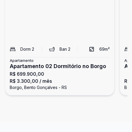
Dorm
2
Ban
2
69
m²
Apartamento
Apa
Apartamento 02 Dormitório no Borgo
Ap
R$ 699.900,00
R$ 3.300,00
/ mês
R$
Borgo, Bento Gonçalves - RS
Bor