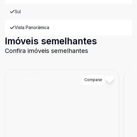
Sul
Vista Panorâmica
Imóveis semelhantes
Confira imóveis semelhantes
Cód:
GNX688
Comparar
Có