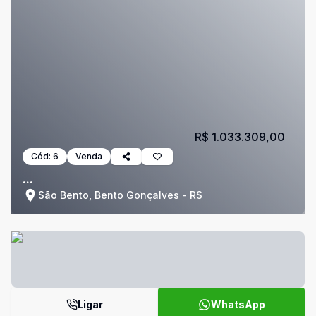
R$ 1.033.309,00
Cód:
6
Venda
...
São Bento, Bento Gonçalves - RS
Ligar
WhatsApp