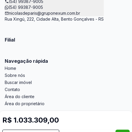
(54) 99387-9005
(54) 99387-9005
nicolasdeparis@gruponexum.com.br
Rua Xingú, 222, Cidade Alta, Bento Gonçalves - RS
Filial
Navegação rápida
Home
Sobre nós
Buscar imóvel
Contato
Área do cliente
Área do proprietário
R$ 1.033.309,00
Imobiliária Certificada:
Selo de Tecnologia Loft