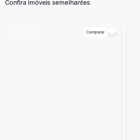
Confira imóveis semelhantes
Cód:
GNX561
Comparar
Có