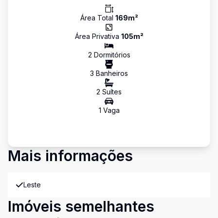
Área Total
169
m²
Área Privativa
105
m²
2
Dormitório
s
3
Banheiro
s
2
Suíte
s
1
Vaga
Mais informações
Leste
Imóveis semelhantes