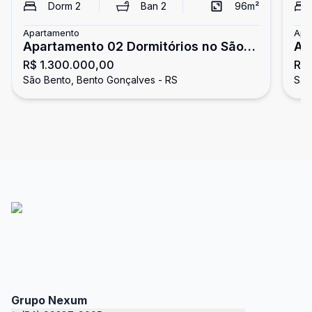
Dorm
2
Ban
2
96
m²
Apartamento
Apa
Apartamento 02 Dormitórios no São
Ap
R$ 1.300.000,00
R$
Bento
Be
São Bento, Bento Gonçalves - RS
São
Grupo Nexum